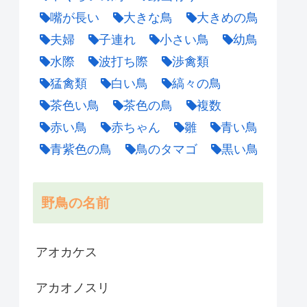
嘴が長い
大きな鳥
大きめの鳥
夫婦
子連れ
小さい鳥
幼鳥
水際
波打ち際
渉禽類
猛禽類
白い鳥
縞々の鳥
茶色い鳥
茶色の鳥
複数
赤い鳥
赤ちゃん
雛
青い鳥
青紫色の鳥
鳥のタマゴ
黒い鳥
野鳥の名前
アオカケス
アカオノスリ