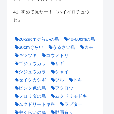
41. 初めて見たー！『ハイイロチュウ
ヒ』
20-29cmぐらいの鳥
40-60cmの鳥
60cmぐらい
うるさい鳥
カモ
キツツキ
コウノトリ
ゴジュウカラ
サギ
シジュウカラ
シャイ
セイタカシギ
ツル
トキ
ピンク色の鳥
フクロウ
フロリダの鳥
ムクドリモドキ
ムクドリモドキ科
ラプター
中くらいの鳥
動画有り