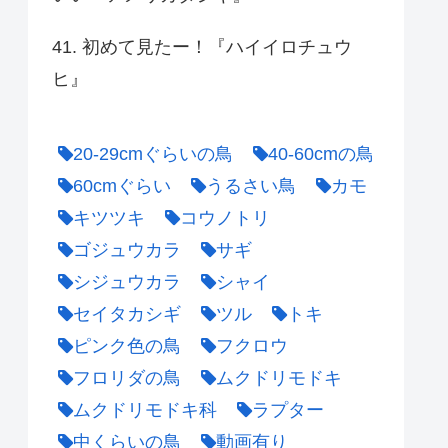
41. 初めて見たー！『ハイイロチュウ
ヒ』
20-29cmぐらいの鳥
40-60cmの鳥
60cmぐらい
うるさい鳥
カモ
キツツキ
コウノトリ
ゴジュウカラ
サギ
シジュウカラ
シャイ
セイタカシギ
ツル
トキ
ピンク色の鳥
フクロウ
フロリダの鳥
ムクドリモドキ
ムクドリモドキ科
ラプター
中くらいの鳥
動画有り