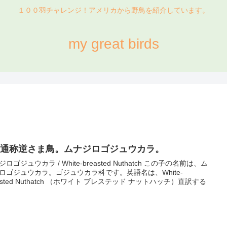
１００羽チャレンジ！アメリカから野鳥を紹介しています。
my great birds
4. 通称逆さま鳥。ムナジロゴジュウカラ。
ロゴジュウカラ / White-breasted Nuthatch この子の名前は、ム
ロゴジュウカラ。ゴジュウカラ科です。英語名は、White-
easted Nuthatch （ホワイト ブレステッド ナットハッチ）直訳する