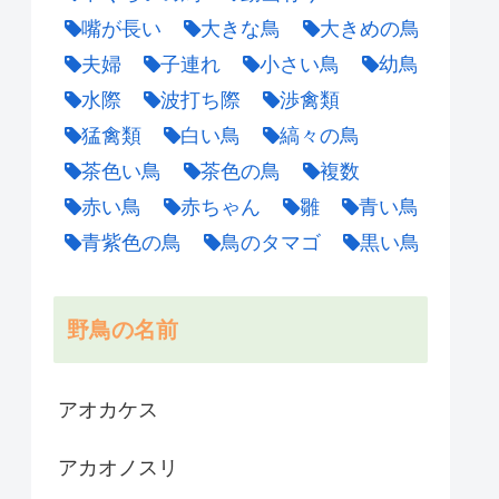
嘴が長い
大きな鳥
大きめの鳥
夫婦
子連れ
小さい鳥
幼鳥
水際
波打ち際
渉禽類
猛禽類
白い鳥
縞々の鳥
茶色い鳥
茶色の鳥
複数
赤い鳥
赤ちゃん
雛
青い鳥
青紫色の鳥
鳥のタマゴ
黒い鳥
野鳥の名前
アオカケス
アカオノスリ