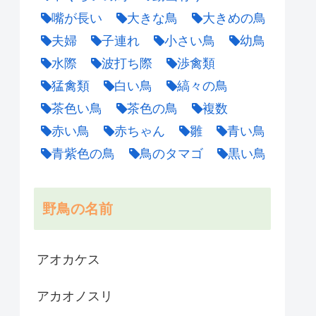
嘴が長い
大きな鳥
大きめの鳥
夫婦
子連れ
小さい鳥
幼鳥
水際
波打ち際
渉禽類
猛禽類
白い鳥
縞々の鳥
茶色い鳥
茶色の鳥
複数
赤い鳥
赤ちゃん
雛
青い鳥
青紫色の鳥
鳥のタマゴ
黒い鳥
野鳥の名前
アオカケス
アカオノスリ