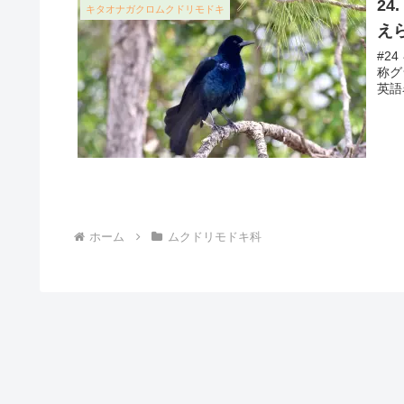
2
キタオナガクロムクドリモドキ
え
#24
称グ
英語名
ホーム
ムクドリモドキ科