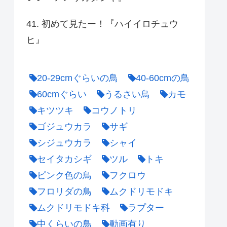
41. 初めて見たー！『ハイイロチュウ
ヒ』
20-29cmぐらいの鳥
40-60cmの鳥
60cmぐらい
うるさい鳥
カモ
キツツキ
コウノトリ
ゴジュウカラ
サギ
シジュウカラ
シャイ
セイタカシギ
ツル
トキ
ピンク色の鳥
フクロウ
フロリダの鳥
ムクドリモドキ
ムクドリモドキ科
ラプター
中くらいの鳥
動画有り