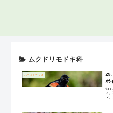
ムクドリモドキ科
2
ハゴロモガラス
ポ
#29
ス。
ド。