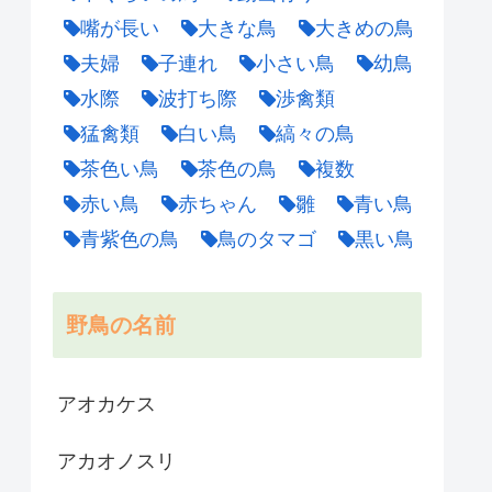
嘴が長い
大きな鳥
大きめの鳥
夫婦
子連れ
小さい鳥
幼鳥
水際
波打ち際
渉禽類
猛禽類
白い鳥
縞々の鳥
茶色い鳥
茶色の鳥
複数
赤い鳥
赤ちゃん
雛
青い鳥
青紫色の鳥
鳥のタマゴ
黒い鳥
野鳥の名前
アオカケス
アカオノスリ