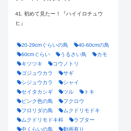
41. 初めて見たー！『ハイイロチュウ
ヒ』
20-29cmぐらいの鳥
40-60cmの鳥
60cmぐらい
うるさい鳥
カモ
キツツキ
コウノトリ
ゴジュウカラ
サギ
シジュウカラ
シャイ
セイタカシギ
ツル
トキ
ピンク色の鳥
フクロウ
フロリダの鳥
ムクドリモドキ
ムクドリモドキ科
ラプター
中くらいの鳥
動画有り