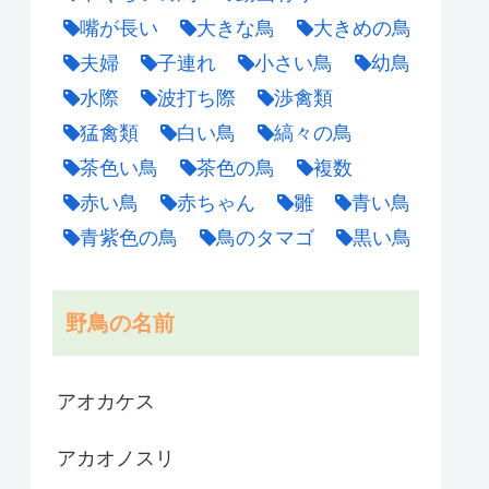
嘴が長い
大きな鳥
大きめの鳥
夫婦
子連れ
小さい鳥
幼鳥
水際
波打ち際
渉禽類
猛禽類
白い鳥
縞々の鳥
茶色い鳥
茶色の鳥
複数
赤い鳥
赤ちゃん
雛
青い鳥
青紫色の鳥
鳥のタマゴ
黒い鳥
野鳥の名前
アオカケス
アカオノスリ