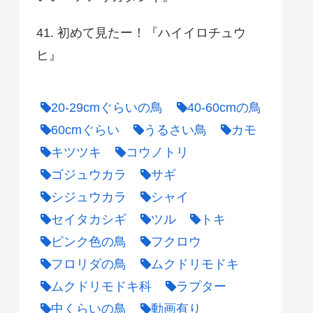
41. 初めて見たー！『ハイイロチュウ
ヒ』
20-29cmぐらいの鳥
40-60cmの鳥
60cmぐらい
うるさい鳥
カモ
キツツキ
コウノトリ
ゴジュウカラ
サギ
シジュウカラ
シャイ
セイタカシギ
ツル
トキ
ピンク色の鳥
フクロウ
フロリダの鳥
ムクドリモドキ
ムクドリモドキ科
ラプター
中くらいの鳥
動画有り